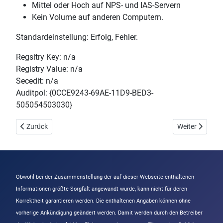
Mittel oder Hoch auf NPS- und IAS-Servern
Kein Volume auf anderen Computern.
Standardeinstellung: Erfolg, Fehler.
Regsitry Key: n/a
Registry Value: n/a
Secedit: n/a
Auditpol: {0CCE9243-69AE-11D9-BED3-
505054503030}
Vorheriger Beitrag: Mitgliedschaft in der Überwachungsgruppe
Nächster Beitr
Zurück
Weiter
Obwohl bei der Zusammenstellung der auf dieser Webseite enthaltenen
Informationen größte Sorgfalt angewandt wurde, kann nicht für deren
Korrektheit garantieren werden. Die enthaltenen Angaben können ohne
vorherige Ankündigung geändert werden. Damit werden durch den Betreiber