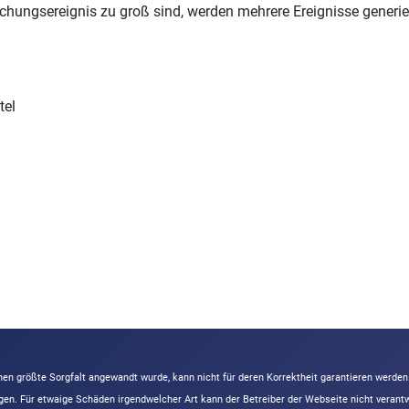
chungsereignis zu groß sind, werden mehrere Ereignisse generier
tel
en größte Sorgfalt angewandt wurde, kann nicht für deren Korrektheit garantieren werde
ngen. Für etwaige Schäden irgendwelcher Art kann der Betreiber der Webseite nicht vera