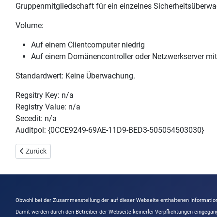
Gruppenmitgliedschaft für ein einzelnes Sicherheitsüberwa
Volume:
Auf einem Clientcomputer niedrig
Auf einem Domänencontroller oder Netzwerkserver mit
Standardwert: Keine Überwachung.
Regsitry Key: n/a
Registry Value: n/a
Secedit: n/a
Auditpol: {0CCE9249-69AE-11D9-BED3-505054503030}
Vorheriger Beitrag: Kontosperrung überwachen
Zurück
Obwohl bei der Zusammenstellung der auf dieser Webseite enthaltenen Information
Damit werden durch den Betreiber der Webseite keinerlei Verpflichtungen eingega