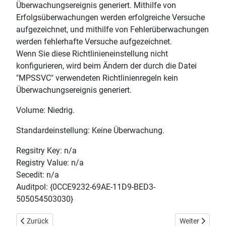
Überwachungsereignis generiert. Mithilfe von
Erfolgsüberwachungen werden erfolgreiche Versuche
aufgezeichnet, und mithilfe von Fehlerüberwachungen
werden fehlerhafte Versuche aufgezeichnet.
Wenn Sie diese Richtlinieneinstellung nicht
konfigurieren, wird beim Ändern der durch die Datei
"MPSSVC" verwendeten Richtlinienregeln kein
Überwachungsereignis generiert.
Volume: Niedrig.
Standardeinstellung: Keine Überwachung.
Regsitry Key: n/a
Registry Value: n/a
Secedit: n/a
Auditpol: {0CCE9232-69AE-11D9-BED3-
505054503030}
Vorheriger Beitrag: Filterplattform-Richtlinienänderung überwach
Nächster Beitr
Zurück
Weiter